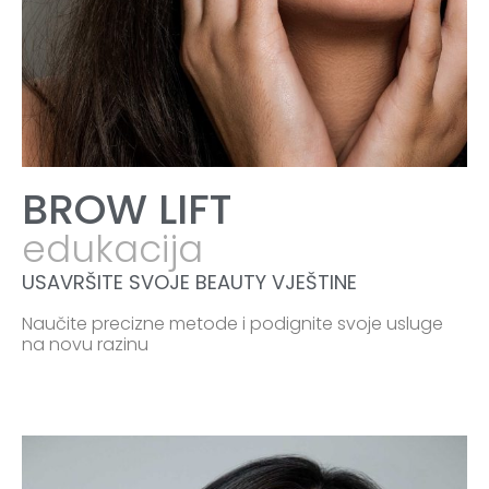
BROW LIFT
edukacija
USAVRŠITE SVOJE BEAUTY VJEŠTINE
Naučite precizne metode i podignite svoje usluge
na novu razinu