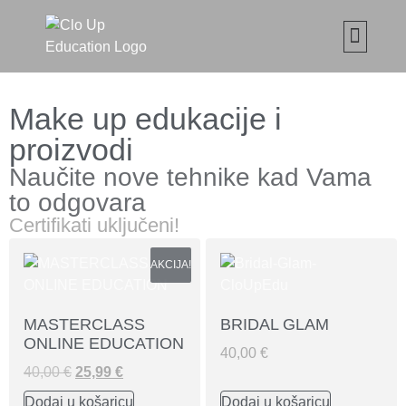
CLO UP SET ČETKICA Z
MAKE UP ONLIN
ABOUT CLO
MOJE ED
Make up edukacije i
proizvodi
Naučite nove tehnike kad Vama
to odgovara
Certifikati uključeni!
AKCIJA!
MASTERCLASS
BRIDAL GLAM
ONLINE EDUCATION
40,00
€
40,00
€
25,99
€
Dodaj u košaricu
Dodaj u košaricu