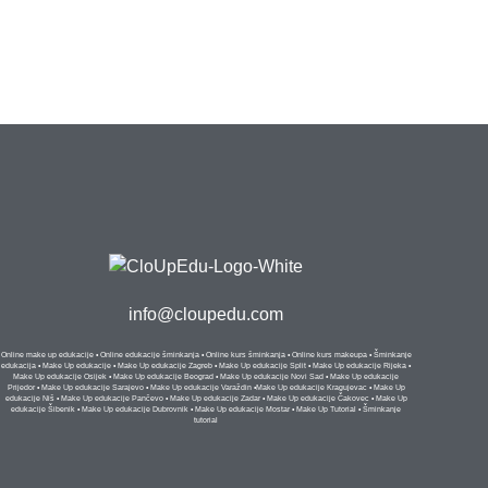
info@cloupedu.com
Online make up edukacije
•
Online edukacije šminkanja
•
Online kurs šminkanja
•
Online kurs makeupa
•
Šminkanje
edukacija
•
Make Up edukacije
•
Make Up edukacije Zagreb
•
Make Up edukacije Split
•
Make Up edukacije Rijeka
•
Make Up edukacije Osijek
•
Make Up edukacije Beograd
•
Make Up edukacije Novi Sad
•
Make Up edukacije
Prijedor
•
Make Up edukacije Sarajevo
•
Make Up edukacije Varaždin
•
Make Up edukacije Kragujevac
•
Make Up
edukacije Niš
•
Make Up edukacije Pančevo
•
Make Up edukacije Zadar
•
Make Up edukacije Čakovec
•
Make Up
edukacije Šibenik
•
Make Up edukacije Dubrovnik
•
Make Up edukacije Mostar
•
Make Up Tutorial
•
Šminkanje
tutorial